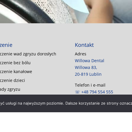
zenie
Kontakt
czenie wad zgryzu dorosłych
Adres
Willowa Dental
czenie bez bólu
Willowa 83,
czenie kanałowe
20-819 Lublin
czenie dzieci
Telefon i e-mail
dy zgryzu
☏ +48 794 554 555
✉
gabinet@willowadental.pl
zyć usługi na najwyższym poziomie. Dalsze korzystanie ze strony oznacz
Godziny otwarcia
pn-pt: 9:00 – 19:00
sb: 9:00 – 14:00