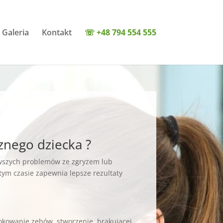
Galeria
Kontakt
☏ +48 794 554 555
cznego dziecka ?
rwszych problemów ze zgryzem lub
 tym czasie zapewnia lepsze rezultaty
lokowanie zębów ,stworzenie brakującej