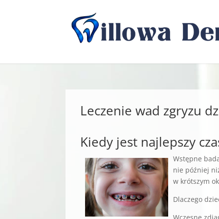
Leczenie wad zgryzu dz
Kiedy jest najlepszy cz
Wstępne badan
nie później n
w krótszym ok
Dlaczego dzi
Wczesne zdiag