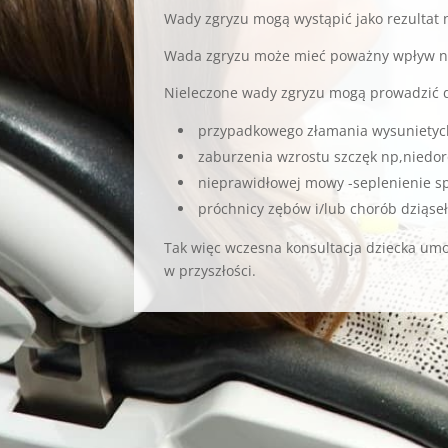
Wady zgryzu mogą wystąpić jako rezultat 
Wada zgryzu może mieć poważny wpływ na 
Nieleczone wady zgryzu mogą prowadzić 
przypadkowego złamania wysuniety
zaburzenia wzrostu szczęk np,niedor
nieprawidłowej mowy -seplenienie 
próchnicy zębów i/lub chorób dziąse
Tak więc wczesna konsultacja dziecka umo
w przyszłości.