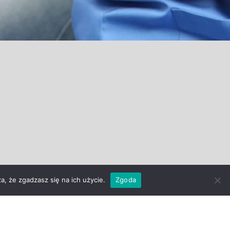
a, że zgadzasz się na ich użycie.
Zgoda