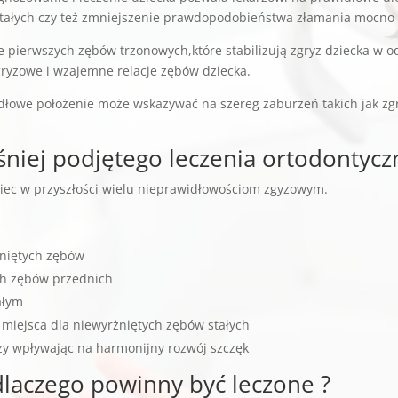
 stałych czy też zmniejszenie prawdopodobieństwa złamania mocno
 pierwszych zębów trzonowych,które stabilizują zgryz dziecka w odc
ryzowe i wzajemne relacje zębów dziecka.
dłowe położenie może wskazywać na szereg zaburzeń takich jak zgr
eśniej podjętego leczenia ortodontycz
iec w przyszłości wielu nieprawidłowościom zgyzowym.
żniętych zębów
ch zębów przednich
ałym
miejsca dla niewyrżniętych zębów stałych
zy wpływając na harmonijny rozwój szczęk
 dlaczego powinny być leczone ?