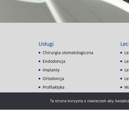
Usługi
Lec
Chirurgia stomatologiczna
Le
Endodoncja
Le
Implanty
Le
Ortodoncja
Le
Profilaktyka
Wa
Protetyka
Ta strona korzysta z ciasteczek aby świadc
Stomatologia dziecięca