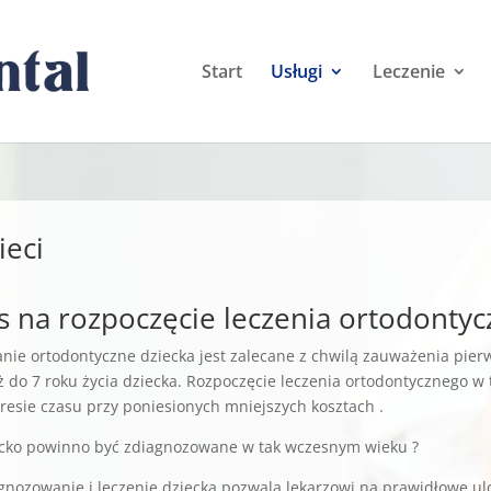
Start
Usługi
Leczenie
ieci
as na rozpoczęcie leczenia ortodonty
ie ortodontyczne dziecka jest zalecane z chwilą zauważenia pie
iż do 7 roku życia dziecka. Rozpoczęcie leczenia ortodontycznego w
resie czasu przy poniesionych mniejszych kosztach .
ecko powinno być zdiagnozowane w tak wczesnym wieku ?
nozowanie i leczenie dziecka pozwala lekarzowi na prawidłowe u