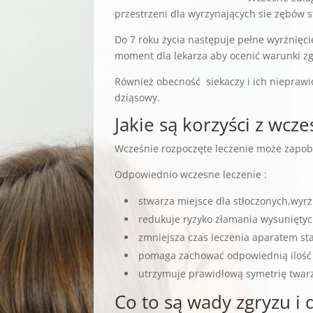
przestrzeni dla wyrzynających sie zębów
Do 7 roku życia następuje pełne wyrżnięcie
moment dla lekarza aby ocenić warunki zg
Również obecność siekaczy i ich nieprawi
dziąsowy.
Jakie są korzyści z wcz
Wcześnie rozpoczęte leczenie może zapob
Odpowiednio wczesne leczenie :
stwarza miejsce dla stłoczonych,wyr
redukuje ryzyko złamania wysunięty
zmniejsza czas leczenia aparatem st
pomaga zachować odpowiednią ilość 
utrzymuje prawidłową symetrię twar
Co to są wady zgryzu i