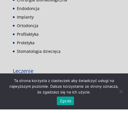
Endodoncja
Implanty
Ortodoncja
Profilaktyka
Protetyka
Stomatologia dziecięca
Leczenie
Leczenie wad zgryzu dorosłych
Ta strona korzysta z ciasteczek aby świadczyć usługi na
najwyższym poziomie. Dalsze korzystanie ze strony oznacza,
Leczenie bez bólu
że zgadzasz się na ich użycie.
Leczenie kanałowe
Zgoda
Leczenie dzieci
Wady zgryzu