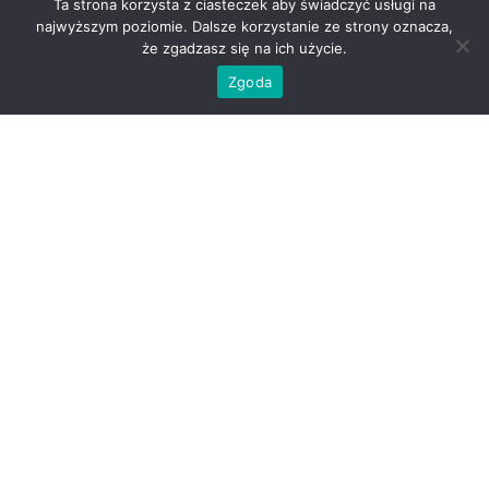
Ta strona korzysta z ciasteczek aby świadczyć usługi na
najwyższym poziomie. Dalsze korzystanie ze strony oznacza,
Kontakt
że zgadzasz się na ich użycie.
Adres
Zgoda
Willowa Dental
Willowa 83,
20-819 Lublin
Telefon i e-mail
☏ +48 794 554 555
✉
gabinet@willowadental.pl
Godziny otwarcia
pn-pt: 9:00 – 19:00
sb: 9:00 – 14:00