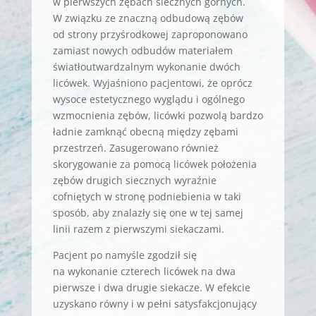
w pierwszych zębach siecznych górnych.
W związku ze znaczną odbudową zębów
od strony przyśrodkowej zaproponowano
zamiast nowych odbudów materiałem
światłoutwardzalnym wykonanie dwóch
licówek. Wyjaśniono pacjentowi, że oprócz
wysoce estetycznego wyglądu i ogólnego
wzmocnienia zębów, licówki pozwolą bardzo
ładnie zamknąć obecną między zębami
przestrzeń. Zasugerowano również
skorygowanie za pomocą licówek położenia
zębów drugich siecznych wyraźnie
cofniętych w stronę podniebienia w taki
sposób, aby znalazły się one w tej samej
linii razem z pierwszymi siekaczami.
Pacjent po namyśle zgodził się
na wykonanie czterech licówek na dwa
pierwsze i dwa drugie siekacze. W efekcie
uzyskano równy i w pełni satysfakcjonujący