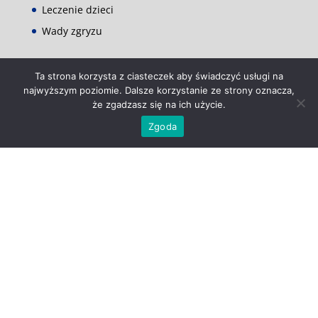
Leczenie dzieci
Wady zgryzu
Ta strona korzysta z ciasteczek aby świadczyć usługi na
Kontakt
najwyższym poziomie. Dalsze korzystanie ze strony oznacza,
Adres
że zgadzasz się na ich użycie.
Willowa Dental
Zgoda
Willowa 83,
20-819 Lublin
Telefon i e-mail
☏ +48 794 554 555
✉
gabinet@willowadental.pl
Godziny otwarcia
pn-pt: 9:00 – 19:00
sb: 9:00 – 14:00