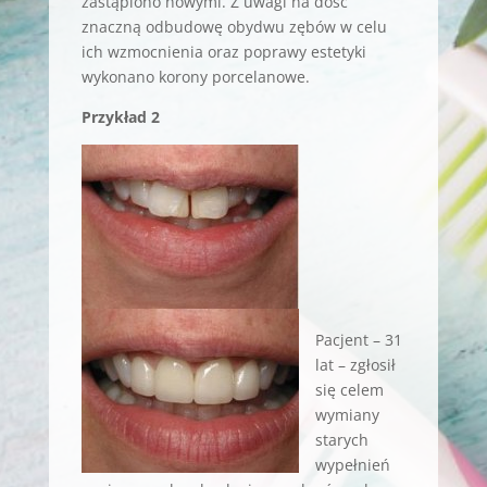
zastąpiono nowymi. Z uwagi na dość
znaczną odbudowę obydwu zębów w celu
ich wzmocnienia oraz poprawy estetyki
wykonano korony porcelanowe.
Przykład 2
Pacjent – 31
lat – zgłosił
się celem
wymiany
starych
wypełnień